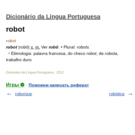
Dicionário da Língua Portuguesa
robot
robot
robot
|robô|
s.
m.
Ver
robô
. • Plural:
robots
.
‣ Etimologia: palavra francesa, do checo
robot
, de
robota
,
trabalho duro
Dicionário da Língua Portuguesa
.
2012
.
Игры ⚽
Поможем написать реферат
roborizar
robótica