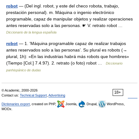
robot
— (Del ingl. robot, y este del checo robota, trabajo,
prestación personal). m. Máquina o ingenio electrónico
programable, capaz de manipular objetos y realizar operaciones
antes reservadas solo a las personas. ☛ V. retrato robot …
Diccionario de la lengua española
robot
— 1. ‘Máquina programable capaz de realizar trabajos
antes reservados solo a las personas’. Su plural es robots (→
plural, 1h): «En las industrias habrá más robots que hombres»
(Tiempo [Col.] 7.4.97). 2. retrato (o foto) robot …
Diccionario
panhispánico de dudas
© Academic, 2000-2026
18+
Contact us:
Technical Support
,
Advertising
Dictionaries export
, created on PHP,
Joomla,
Drupal,
WordPress,
MODx.