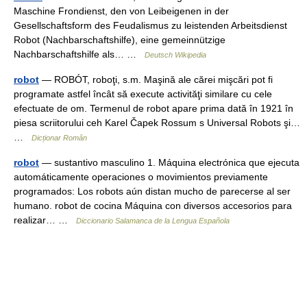
Maschine Frondienst, den von Leibeigenen in der
Gesellschaftsform des Feudalismus zu leistenden Arbeitsdienst
Robot (Nachbarschaftshilfe), eine gemeinnützige
Nachbarschaftshilfe als… …
Deutsch Wikipedia
robot
— ROBÓT, roboţi, s.m. Maşină ale cărei mişcări pot fi
programate astfel încât să execute activităţi similare cu cele
efectuate de om. Termenul de robot apare prima dată în 1921 în
piesa scriitorului ceh Karel Čapek Rossum s Universal Robots şi…
…
Dicționar Român
robot
— sustantivo masculino 1. Máquina electrónica que ejecuta
automáticamente operaciones o movimientos previamente
programados: Los robots aún distan mucho de parecerse al ser
humano. robot de cocina Máquina con diversos accesorios para
realizar… …
Diccionario Salamanca de la Lengua Española