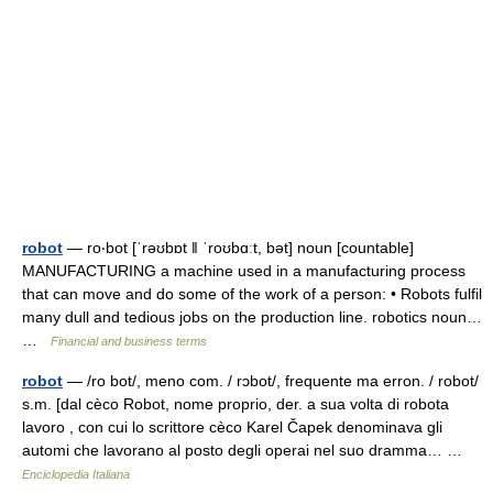
robot
— ro‧bot [ˈrəʊbɒt ǁ ˈroʊbɑːt, bət] noun [countable]
MANUFACTURING a machine used in a manufacturing process
that can move and do some of the work of a person: • Robots fulfil
many dull and tedious jobs on the production line. robotics noun…
…
Financial and business terms
robot
— /ro bot/, meno com. / rɔbot/, frequente ma erron. / robot/
s.m. [dal cèco Robot, nome proprio, der. a sua volta di robota
lavoro , con cui lo scrittore cèco Karel Čapek denominava gli
automi che lavorano al posto degli operai nel suo dramma… …
Enciclopedia Italiana