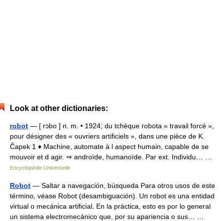
Look at other dictionaries:
robot
— [ rɔbo ] n. m. • 1924; du tchèque robota « travail forcé »,
pour désigner des « ouvriers artificiels », dans une pièce de K.
Čapek 1 ♦ Machine, automate à l aspect humain, capable de se
mouvoir et d agir. ⇒ androïde, humanoïde. Par ext. Individu… …
Encyclopédie Universelle
Robot
— Saltar a navegación, búsqueda Para otros usos de este
término, véase Robot (desambiguación). Un robot es una entidad
virtual o mecánica artificial. En la práctica, esto es por lo general
un sistema electromecánico que, por su apariencia o sus… …